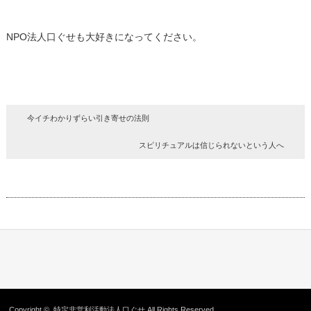
NPO法人口ぐせも大好きになってください。
今イチわかりずらい引き寄せの法則
スピリチュアルは信じられないという人へ
Copyright ©
特定非営利活動法人口ぐせ
All Rights Reserved.