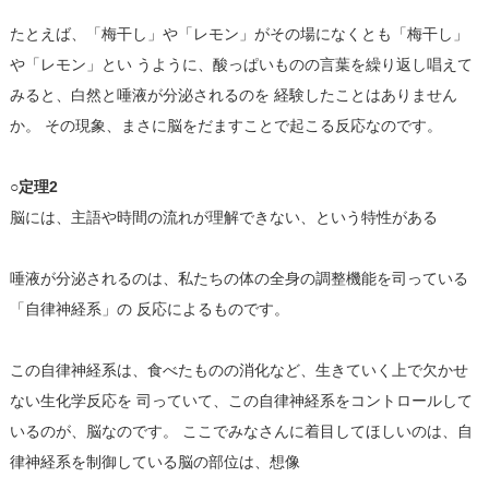
たとえば、「梅干し」や「レモン」がその場になくとも「梅干し」
や「レモン」とい うように、酸っぱいものの言葉を繰り返し唱えて
みると、白然と唾液が分泌されるのを 経験したことはありません
か。 その現象、まさに脳をだますことで起こる反応なのです。
○定理2
脳には、主語や時間の流れが理解できない、という特性がある
唾液が分泌されるのは、私たちの体の全身の調整機能を司っている
「自律神経系」の 反応によるものです。
この自律神経系は、食べたものの消化など、生きていく上で欠かせ
ない生化学反応を 司っていて、この自律神経系をコントロールして
いるのが、脳なのです。 ここでみなさんに着目してほしいのは、自
律神経系を制御している脳の部位は、想像