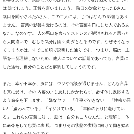
は 誰でしょう。正解を言いましょう。 陰口の対象となったBさん、
陰口を聞かされたAさん、この二人には、じつはなんの 影響もあり
ません。 言葉の影響を受けるのは。その言葉を口にした人であるあ
なた。なのです。 人の悪口を言ってストレスが解消されると思った
ら大間違いで、むしろ気分は陰々滅 ダとなるのです。なぜそうなっ
てしまうかは、すでに前項で説明した通りです。 つまり、脳は、主
語を一切理解しないため、他人についての話題であっても、言葉に
した途端、自分のことだと解釈してしまうのです。
また、幸か不幸か、脳には、ウソや冗談が通じません。どんな言葉
も真に受け、その 内容のよし悪しにかかわらず、必ず体に反応する
よう命令を下します。「嫌なヤツ」 「仕事ができない」 「性格が悪
い! 「嫌われている」 「イジけている」 「年齢のわりに老けてい
る」 これらの言葉に対し、脳は「自分もこうなんだ」と理解し、体
に命令をして忠実に表 現、つまりその状態の実現に向けて働き始め
る、というわけなのです。