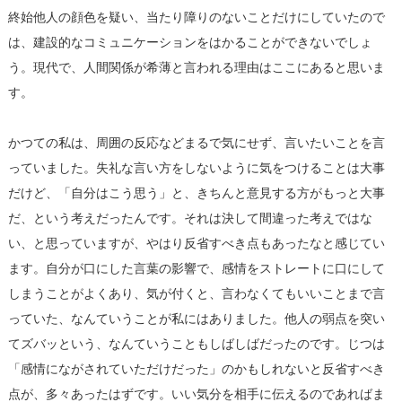
終始他人の顔色を疑い、当たり障りのないことだけにしていたので
は、建設的なコミュニケーションをはかることができないでしょ
う。現代で、人間関係が希薄と言われる理由はここにあると思いま
す。
かつての私は、周囲の反応などまるで気にせず、言いたいことを言
っていました。失礼な言い方をしないように気をつけることは大事
だけど、「自分はこう思う」と、きちんと意見する方がもっと大事
だ、という考えだったんです。それは決して間違った考えではな
い、と思っていますが、やはり反省すべき点もあったなと感じてい
ます。自分が口にした言葉の影響で、感情をストレートに口にして
しまうことがよくあり、気が付くと、言わなくてもいいことまで言
っていた、なんていうことが私にはありました。他人の弱点を突い
てズバッという、なんていうこともしばしばだったのです。じつは
「感情にながされていただけだった」のかもしれないと反省すべき
点が、多々あったはずです。いい気分を相手に伝えるのであればま