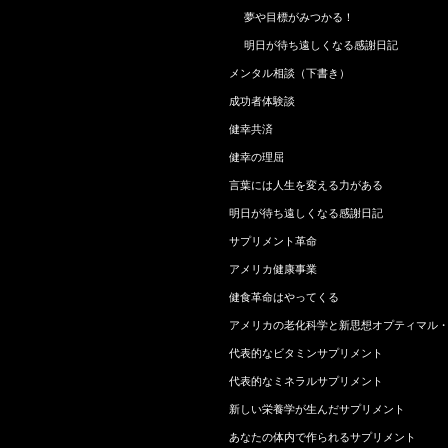
夢や目標がみつかる！
明日が待ち遠しくなる感謝日記
メンタル相談（下書き）
成功者体験談
健幸共済
健幸の理屈
言葉には人生を変える力がある
明日が待ち遠しくなる感謝日記
サプリメント革命
アメリカ健康事業
健食革命はやってくる
アメリカの老化科学と新思想オプティマル
代表的なビタミンサプリメント
代表的なミネラルサプリメント
新しい栄養学が生んだサプリメント
あなたの体内で作られるサプリメント